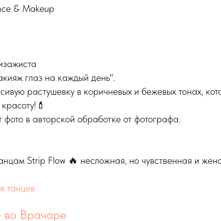
nce & Makeup
визажиста
акияж глаз на каждый день".
сивую растушевку в коричневых и бежевых тонах, кот
 красоту!💄
т фото в авторской обработке от фотографа.
анцам Strip Flow 🔥 несложная, но чувственная и жен
я танцев
 во Врачаре