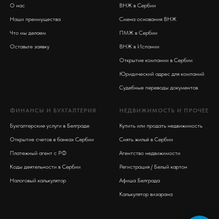
О нас
ВНЖ в Сербии
Наши преимущества
Смена основания ВНЖ
Что мы делаем
ПМЖ в Сербии
Оставьте заявку
ВНЖ в Испании
Открытие компании в Сербии
Юридический адрес для компаний
Судебные переводы документов
ФИНАНСЫ И БУХГАЛТЕРИЯ
НЕДВИЖИМОСТЬ И ПРОЧЕЕ
Бухгалтерские услуги в Белграде
Купить или продать недвижимость
Открытие счетов в банках Сербии
Снять жильё в Сербии
Платежный агент с РФ
Агентство недвижимости
Коды деятельности в Сербии
Регистрация / Белый картон
Налоговый калькулятор
Афиша Белграда
Калькулятор визарана